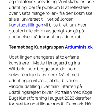
og metaforisk betydning. Vi vil skabe en unik
udstilling, der får publikum til at reflektere
over lysets mange roller – fra den kosmiske
skala i universet til livet på Jorden.
Kunstudstillingen
vil blive til et rum, hvor
gæster i alle aldre nysgerrigt kan gå på
opdagelse i både kunst og videnskab.
Teamet bag Kunstgruppen
Artluminis.dk
Udstillingen arrangeres af to erfarne
kunstnere – Mette Hansgaard og Ina
Wittbold, som begge arbejder som
selvstændige kunstnere. Målet med
udstillingen vil være, at det bliver en
vandreudstilling i Danmark. Starten på
udstillingsrejsen bliver i Portalen med Køge
Bugt Kunstforening i august 2026 derefter
fortsætter udstillinger rundt i Danmark. Når