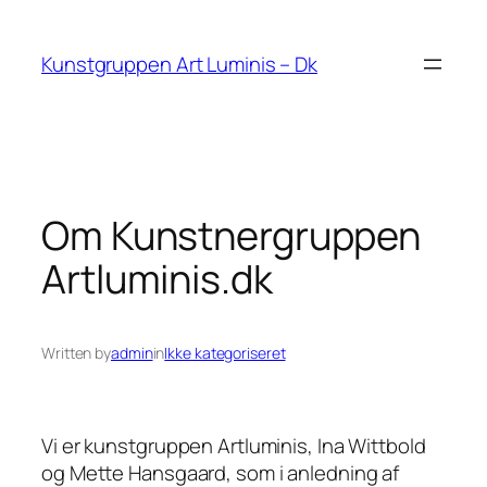
Spring
til
Kunstgruppen Art Luminis – Dk
indhold
Om Kunstnergruppen
Artluminis.dk
Written by
admin
in
Ikke kategoriseret
Vi er kunstgruppen Artluminis, Ina Wittbold
og Mette Hansgaard, som i anledning af