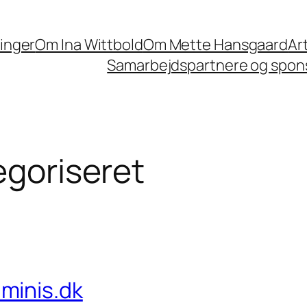
linger
Om Ina Wittbold
Om Mette Hansgaard
Ar
Samarbejdspartnere og spons
egoriseret
minis.dk