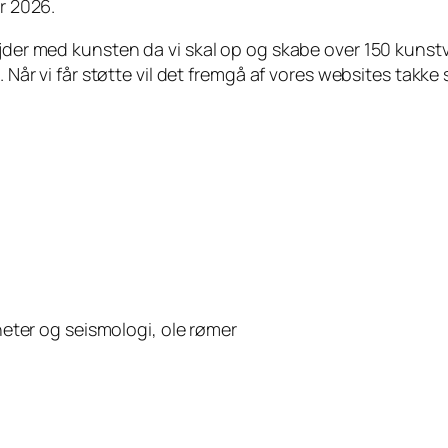
ar 2026.
jder med kunsten da vi skal op og skabe over 150 kunstvæ
 Når vi får støtte vil det fremgå af vores websites takke s
eter og seismologi, ole rømer