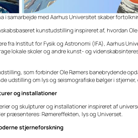
 i samarbejde med Aarhus Universitet skaber fortolkning
skabsbaseret kunstudstilling inspireret af, hvordan Ole
kere fra Institut for Fysik og Astronomi (IFA), Aarhus Uni
nddrage lokale skoler og andre kunst- og videnskabsinte
tudstilling, som forbinder Ole Rømers banebrydende op
nde udstilling om lys og seismografiske bølger i stjerner,
turer og installationer
alerier og skulpturer og installationer inspireret af univ
 der præsenteres: Rømereffekten, lys og Universet.
moderne stjerneforskning