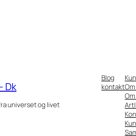
Blog
Kun
– Dk
kontakt
Om 
Om 
fra universet og livet
Art
Kon
Kun
Sam