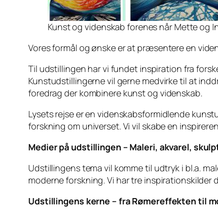
Kunst og videnskab forenes når Mette og Ina
Vores formål og ønske er at præsentere en viden
Til udstillingen har vi fundet inspiration fra fors
Kunstudstillingerne vil gerne medvirke til at i
foredrag der kombinere kunst og videnskab.
Lysets rejse er en videnskabsformidlende kuns
forskning om universet. Vi vil skabe en inspirere
Medier på udstillingen – Maleri, akvarel, skulp
Udstillingens tema vil komme til udtryk i bl.a. m
moderne forskning. Vi har tre inspirationskilder
Udstillingens kerne – fra Rømereffekten til 