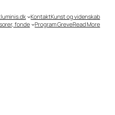
tluminis.dk
Kontakt
Kunst og videnskab
orer, fonde
Program Greve
Read More