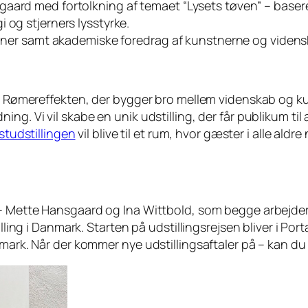
ard med fortolkning af temaet “Lysets tøven” – baserere
 og stjerners lysstyrke.
tioner samt akademiske foredrag af kunstnerne og videns
le Rømereffekten, der bygger bro mellem videnskab og ku
g. Vi vil skabe en unik udstilling, der får publikum til a
studstillingen
vil blive til et rum, hvor gæster i alle al
e – Mette Hansgaard og Ina Wittbold, som begge arbejd
tilling i Danmark. Starten på udstillingsrejsen bliver i 
nmark. Når der kommer nye udstillingsaftaler på – kan du