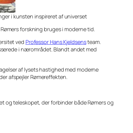
er i kunsten inspireret af universet
 Rømers forskning bruges i moderne tid.
versitet ved
Professor Hans Kjeldsens
team.
resserede i nærområdet. Blandt andet med
dagelser af lysets hastighed med moderne
 der afspejler Rømereffekten.
erset og teleskopet, der forbinder både Rømers og