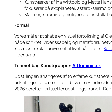
Kunstværker af Ina Wittbold og Mette Hansga
fokuserer på exoplaneter, astero-seismologi
Malerier, keramik og mulighed for installa
Formål
Vores mål er at skabe en visuel fortolkning af O
både konkret, videnskabelig og metaforisk betydnin
kosmiske skala i universet til livet på Jorden.
Kun
videnskab.
Teamet bag Kunstgruppen
Artluminis.dk
Udstillingen arrangeres af to erfarne kunstner
udstillingen vil være, at det bliver en vandreuds
2026 derefter fortsætter udstillinger rundt i Da