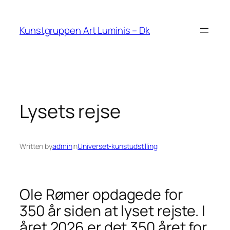
Skip
to
Kunstgruppen Art Luminis – Dk
content
Lysets rejse
Written by
admin
in
Universet-kunstudstilling
Ole Rømer opdagede for
350 år siden at lyset rejste. I
året 2026 er det 350 året for